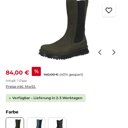
Verkaufspreis:
%
84,00 €
Regulärer Preis:
140,00 €
(40% gespart)
Inhalt:
1 Paar
Preise inkl. MwSt.
Verfügbar – Lieferung in 2-3 Werktagen
auswählen
Farbe