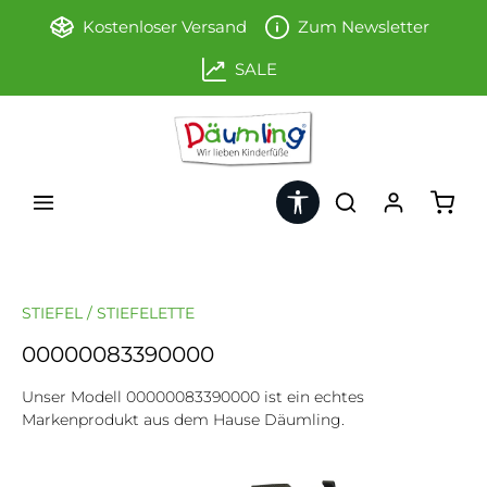
Zum Hauptinhalt springen
Kostenloser Versand
Zum Newsletter
SALE
Werkzeugleiste anzeigen
Ware
STIEFEL / STIEFELETTE
00000083390000
Unser Modell 00000083390000 ist ein echtes
Markenprodukt aus dem Hause Däumling.
Bildergalerie überspringen