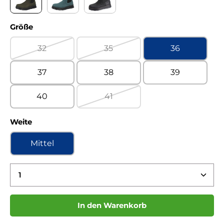
Country military Sympatex WF
Country petrol Sympatex WF
Country schwarz Sympatex WF
auswählen
Größe
32
35
36
(Diese Option ist zurzeit nicht verfügbar.)
(Diese Option ist zurzeit nicht ve
37
38
39
40
41
(Diese Option ist zurzeit nicht ve
auswählen
Weite
Mittel
Produkt Anzahl: Gib den gewünschten Wert ein 
In den Warenkorb