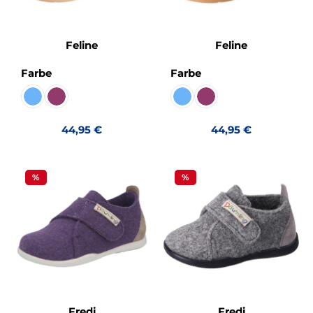
Feline
Feline
auswählen
auswählen
Farbe
Farbe
Sentido cielo Futterlos
Sentido lila
Sentido cielo Futterlos
Sentido lila
Regulärer Preis:
Regulärer Preis:
44,95 €
44,95 €
%
%
Fredi
Fredi