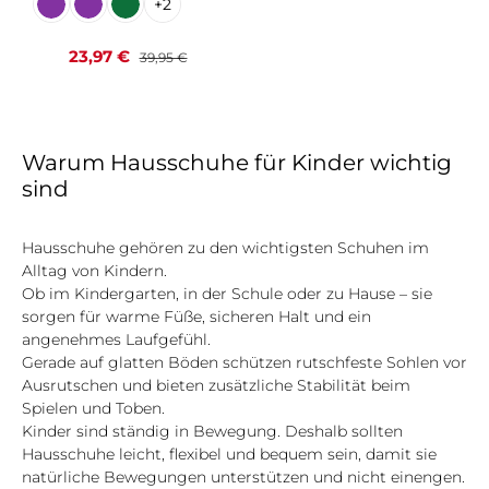
+
2
Monotweed aubergine FL
Monotweed aubergine Futterl
Monotweed basilico Futterlos
(Diese Option ist zurzeit nicht verfügbar.)
(Diese Option ist zurzeit nicht verfügbar.)
Verkaufspreis:
Regulärer Preis:
23,97 €
39,95 €
Warum Hausschuhe für Kinder wichtig
sind
Hausschuhe gehören zu den wichtigsten Schuhen im
Alltag von Kindern.
Ob im Kindergarten, in der Schule oder zu Hause – sie
sorgen für warme Füße, sicheren Halt und ein
angenehmes Laufgefühl.
Gerade auf glatten Böden schützen rutschfeste Sohlen vor
Ausrutschen und bieten zusätzliche Stabilität beim
Spielen und Toben.
Kinder sind ständig in Bewegung. Deshalb sollten
Hausschuhe leicht, flexibel und bequem sein, damit sie
natürliche Bewegungen unterstützen und nicht einengen.