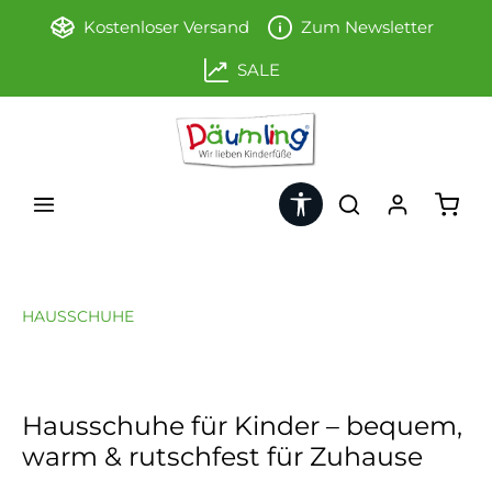
Zum Hauptinhalt springen
Kostenloser Versand
Zum Newsletter
SALE
Werkzeugleiste anzeigen
Ware
HAUSSCHUHE
Hausschuhe für Kinder – bequem,
warm & rutschfest für Zuhause