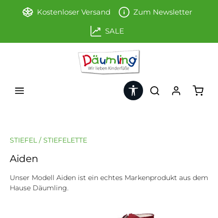
Zum Hauptinhalt springen
Kostenloser Versand
Zum Newsletter
SALE
Werkzeugleiste anzeigen
Ware
STIEFEL / STIEFELETTE
Aiden
Unser Modell Aiden ist ein echtes Markenprodukt aus dem
Hause Däumling.
Bildergalerie überspringen