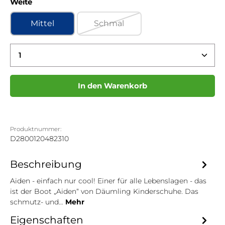
auswählen
Weite
Mittel
Schmal
(Diese Option ist zurzeit nicht ve
Produkt Anzahl: Gib den gewünschten Wert ein 
In den Warenkorb
Produktnummer:
D2800120482310
Beschreibung
Aiden - einfach nur cool! Einer für alle Lebenslagen - das
ist der Boot „Aiden“ von Däumling Kinderschuhe. Das
schmutz- und…
Mehr
Eigenschaften