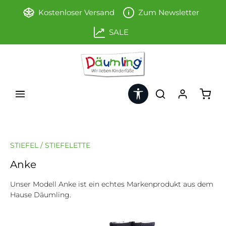
Zum Hauptinhalt springen
Kostenloser Versand
Zum Newsletter
SALE
Werkzeugleiste anzeigen
Ware
STIEFEL / STIEFELETTE
Anke
Unser Modell Anke ist ein echtes Markenprodukt aus dem
Hause Däumling.
Bildergalerie überspringen