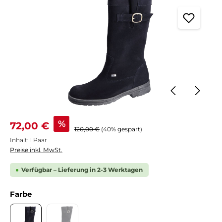
Verkaufspreis:
%
72,00 €
Regulärer Preis:
120,00 €
(40% gespart)
Inhalt:
1 Paar
Preise inkl. MwSt.
Verfügbar – Lieferung in 2-3 Werktagen
auswählen
Farbe