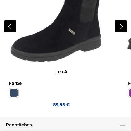
Lea 4
auswählen
Farbe
F
Turino ozean Sympatex WF
Regulärer Preis:
89,95 €
Rechtliches