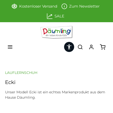
Zum Hauptinhalt springen
Kostenloser Versand
Zum Newsletter
SALE
Werkzeugleiste anzeigen
Ware
LAUFLERNSCHUH
Ecki
Unser Modell Ecki ist ein echtes Markenprodukt aus dem
Hause Däumling.
Bildergalerie überspringen