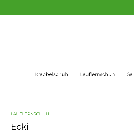
um Hauptinhalt springen
Zur Hauptnavigation springen
Krabbelschuh
Lauflernschuh
Sa
LAUFLERNSCHUH
Ecki