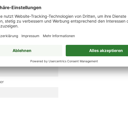
he
e
er