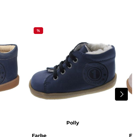
%
Polly
auswählen
Farbe
Fa