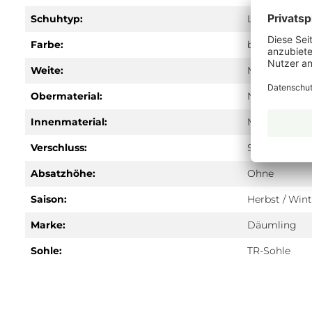
Schuhtyp:
Lauflernschu
Farbe:
blau
Weite:
M
Obermaterial:
Nappa
Innenmaterial:
Mischgeweb
Verschluss:
Schnürung
Absatzhöhe:
Ohne
Saison:
Herbst / Wint
Marke:
Däumling
Sohle:
TR-Sohle