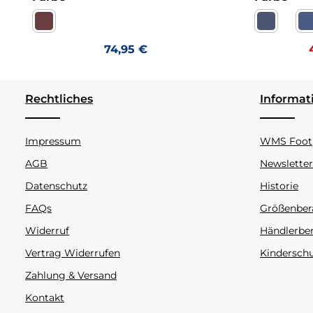
Milano espresso Warmfutter
Action je
A
Regulärer Preis:
74,95 €
Rechtliches
Informat
Impressum
WMS Footp
AGB
Newsletter
Datenschutz
Historie
FAQs
Größenber
Widerruf
Händlerbe
Vertrag Widerrufen
Kindersch
Zahlung & Versand
Kontakt