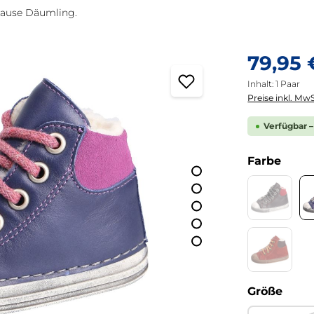
Hause Däumling.
Regulärer Pre
79,95 
Inhalt:
1 Paar
Preise inkl. MwS
Verfügbar –
ausw
Farbe
Action a
(Diese Opti
Jackson 
(Diese Opti
ausw
Größe