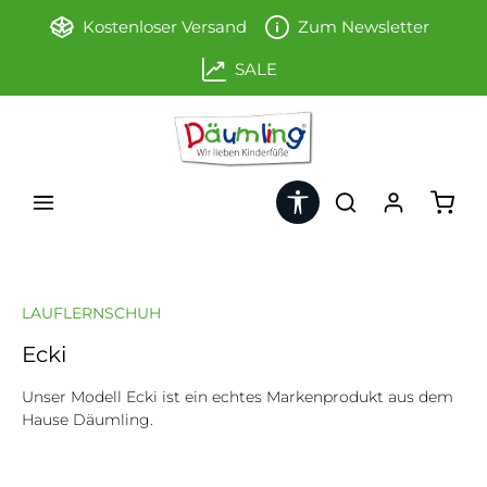
Zum Hauptinhalt springen
Kostenloser Versand
Zum Newsletter
SALE
Werkzeugleiste anzeigen
Ware
LAUFLERNSCHUH
Ecki
Unser Modell Ecki ist ein echtes Markenprodukt aus dem
Hause Däumling.
Bildergalerie überspringen