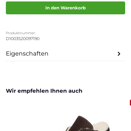
In den Warenkorb
Produktnummer:
D1003520097190
Eigenschaften
Produktgalerie überspringen
Wir empfehlen Ihnen auch