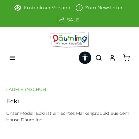
Zum Hauptinhalt springen
Kostenloser Versand
Zum Newsletter
SALE
Werkzeugleiste anzeigen
Ware
LAUFLERNSCHUH
Ecki
Unser Modell Ecki ist ein echtes Markenprodukt aus dem
Hause Däumling.
Bildergalerie überspringen