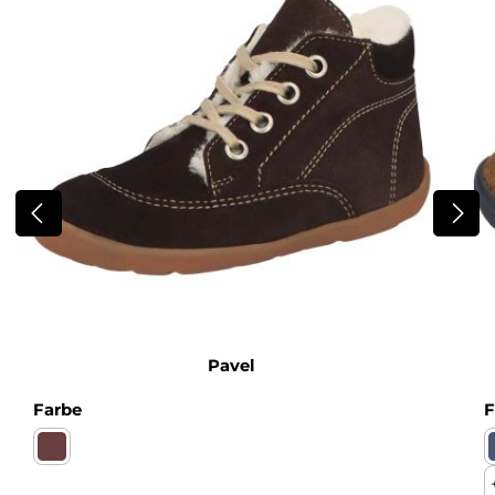
Pavel
auswählen
Farbe
F
Milano espresso Warmfutter