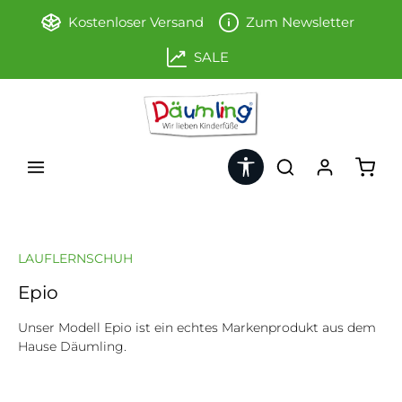
Zum Hauptinhalt springen
Kostenloser Versand
Zum Newsletter
SALE
Werkzeugleiste anzeigen
Ware
LAUFLERNSCHUH
Epio
Unser Modell Epio ist ein echtes Markenprodukt aus dem
Hause Däumling.
Bildergalerie überspringen