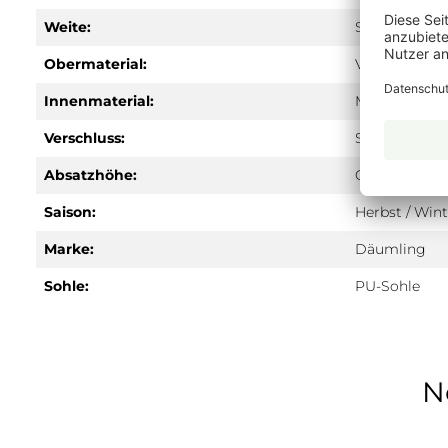
Weite:
S
Obermaterial:
Velours
Innenmaterial:
Mischgeweb
Verschluss:
Schnürung
Absatzhöhe:
Ohne
Saison:
Herbst / Wint
Marke:
Däumling
Sohle:
PU-Sohle
N