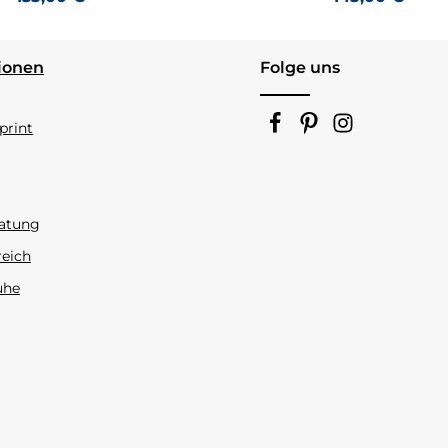
ionen
Folge uns
rint
atung
reich
uhe