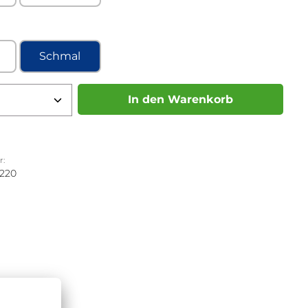
ählen
Schmal
 Anzahl: Gib den gewünschten Wert ei
In den Warenkorb
r:
220