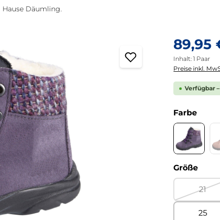
m Hause Däumling.
Regulärer Pre
89,95 
Inhalt:
1 Paar
Preise inkl. MwS
Verfügbar –
ausw
Farbe
Turino a
ausw
Größe
21
(Dies
25