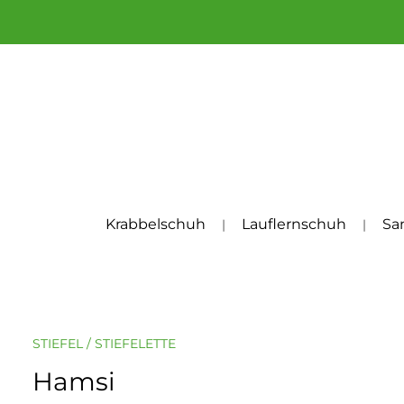
um Hauptinhalt springen
Zur Hauptnavigation springen
Krabbelschuh
Lauflernschuh
Sa
STIEFEL / STIEFELETTE
Hamsi