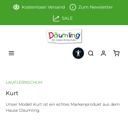
Zum Hauptinhalt springen
Kostenloser Versand
Zum Newsletter
SALE
Werkzeugleiste anzeigen
Ware
LAUFLERNSCHUH
Kurt
Unser Modell Kurt ist ein echtes Markenprodukt aus dem
Hause Däumling.
Bildergalerie überspringen