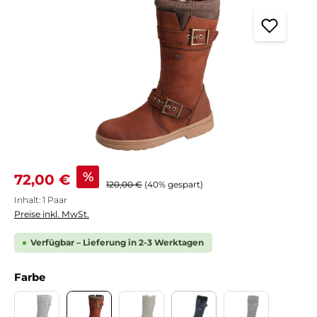
Verkaufspreis:
%
72,00 €
Regulärer Preis:
120,00 €
(40% gespart)
Inhalt:
1 Paar
Preise inkl. MwSt.
Verfügbar – Lieferung in 2-3 Werktagen
auswählen
Farbe