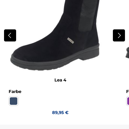
Lea 4
auswählen
Farbe
F
Turino ozean Sympatex WF
Regulärer Preis:
89,95 €