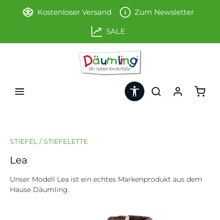
Zum Hauptinhalt springen
Kostenloser Versand
Zum Newsletter
SALE
Werkzeugleiste anzeigen
Ware
STIEFEL / STIEFELETTE
Lea
Unser Modell Lea ist ein echtes Markenprodukt aus dem
Hause Däumling.
Bildergalerie überspringen