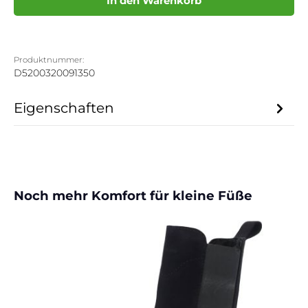
In den Warenkorb
Produktnummer:
D5200320091350
Eigenschaften
Produktgalerie überspringen
Noch mehr Komfort für kleine Füße