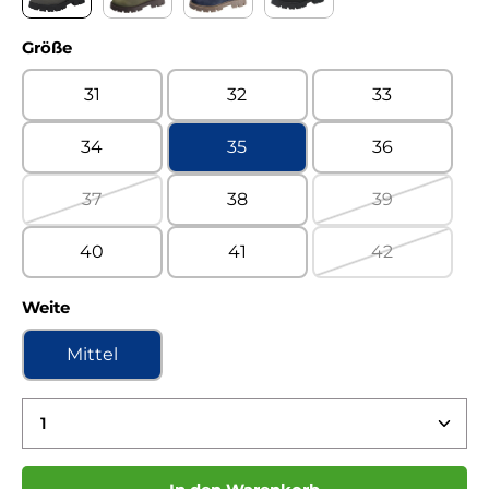
Country asphalt Sympatex WF
Country military Sympatex WF
Country ozean Sympatex WF
Country schwarz Sympa
auswählen
Größe
31
32
33
34
35
36
37
38
39
(Diese Option ist zurzeit nicht verfügbar.)
(Diese Option 
40
41
42
(Diese Option 
auswählen
Weite
Mittel
Produkt Anzahl: Gib den gewünschten Wert ein 