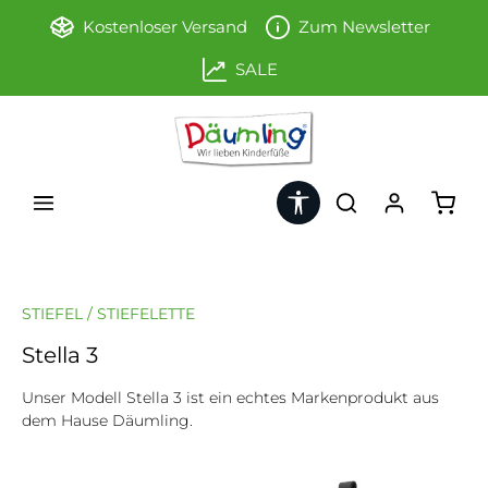
Zum Hauptinhalt springen
Kostenloser Versand
Zum Newsletter
SALE
Werkzeugleiste anzeigen
Ware
STIEFEL / STIEFELETTE
Stella 3
Unser Modell Stella 3 ist ein echtes Markenprodukt aus
dem Hause Däumling.
Bildergalerie überspringen