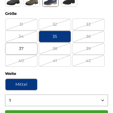
Country asphalt Sympatex WF
Country military Sympatex WF
Country ozean Sympatex WF
Country schwarz Sympa
auswählen
Größe
31
32
33
(Diese Option ist zurzeit nicht verfügbar.)
(Diese Option ist zurzeit nicht ve
(Diese Option 
34
35
36
(Diese Option ist zurzeit nicht verfügbar.)
(Diese Option 
37
38
39
(Diese Option ist zurzeit nicht ve
(Diese Option 
40
41
42
(Diese Option ist zurzeit nicht verfügbar.)
(Diese Option ist zurzeit nicht ve
(Diese Option 
auswählen
Weite
Mittel
Produkt Anzahl: Gib den gewünschten Wert ein 