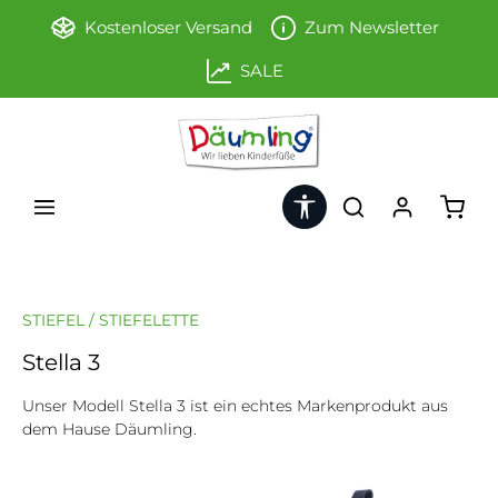
Zum Hauptinhalt springen
Kostenloser Versand
Zum Newsletter
SALE
Werkzeugleiste anzeigen
Ware
STIEFEL / STIEFELETTE
Stella 3
Unser Modell Stella 3 ist ein echtes Markenprodukt aus
dem Hause Däumling.
Bildergalerie überspringen