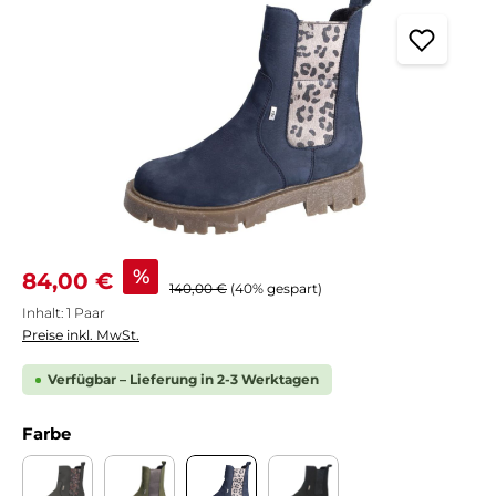
Verkaufspreis:
%
84,00 €
Regulärer Preis:
140,00 €
(40% gespart)
Inhalt:
1 Paar
Preise inkl. MwSt.
Verfügbar – Lieferung in 2-3 Werktagen
auswählen
Farbe