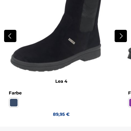
Lea 4
auswählen
Farbe
F
Turino ozean Sympatex WF
Regulärer Preis:
89,95 €