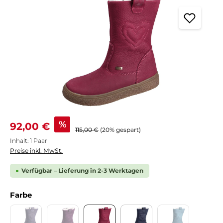
Verkaufspreis:
%
92,00 €
Regulärer Preis:
115,00 €
(20% gespart)
Inhalt:
1 Paar
Preise inkl. MwSt.
Verfügbar – Lieferung in 2-3 Werktagen
auswählen
Farbe