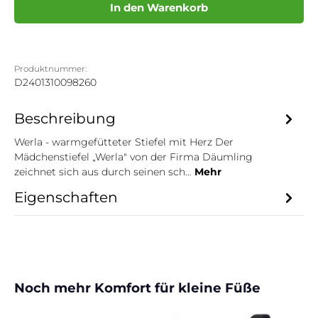
In den Warenkorb
Produktnummer:
D2401310098260
Beschreibung
Werla - warmgefütteter Stiefel mit Herz Der
Mädchenstiefel „Werla" von der Firma Däumling
zeichnet sich aus durch seinen sch…
Mehr
Eigenschaften
Produktgalerie überspringen
Noch mehr Komfort für kleine Füße