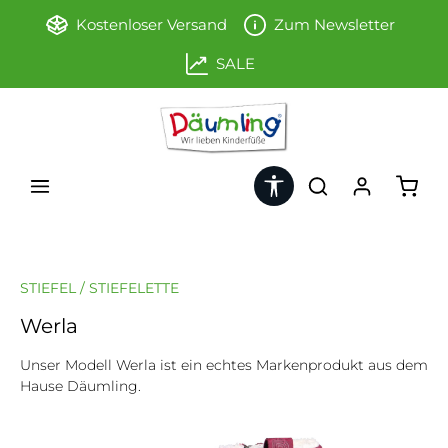
Zum Hauptinhalt springen
Kostenloser Versand
Zum Newsletter
SALE
Werkzeugleiste anzeigen
Ware
STIEFEL / STIEFELETTE
Werla
Unser Modell Werla ist ein echtes Markenprodukt aus dem
Hause Däumling.
Bildergalerie überspringen