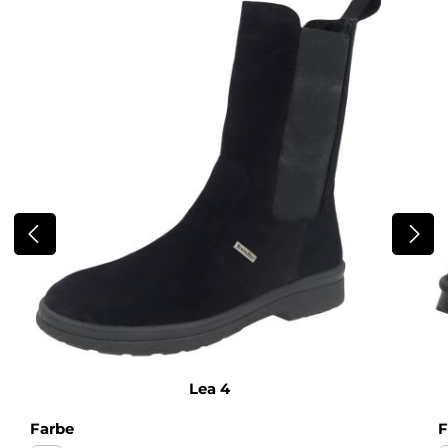
Lea 4
auswählen
Farbe
F