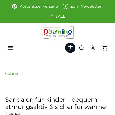
Zum Hauptinhalt springen
Kostenloser Versand
Zum Newsletter
SALE
Werkzeugleiste anzeigen
Ware
SANDALE
Sandalen für Kinder – bequem,
atmungsaktiv & sicher für warme
Tage