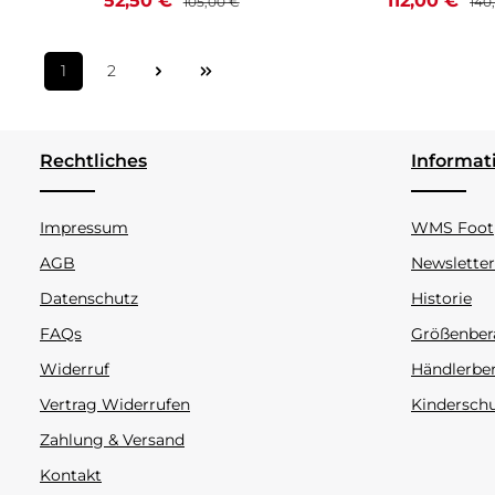
52,50 €
112,00 €
105,00 €
140
1
2
Seite
Seite
Rechtliches
Informat
Impressum
WMS Footp
AGB
Newsletter
Datenschutz
Historie
FAQs
Größenber
Widerruf
Händlerbe
Vertrag Widerrufen
Kindersch
Zahlung & Versand
Kontakt