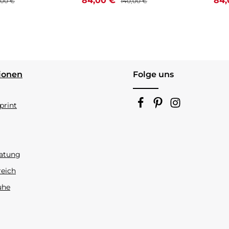
84,00 €
84
,00 €
140,00 €
ionen
Folge uns
rint
atung
reich
uhe