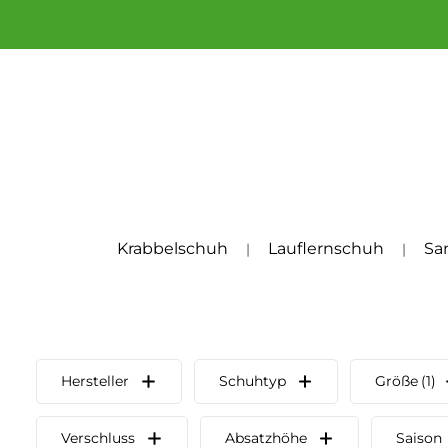
um Hauptinhalt springen
Zur Hauptnavigation springen
Krabbelschuh
Lauflernschuh
Sa
Hersteller
Schuhtyp
Größe
(1)
Verschluss
Absatzhöhe
Saison