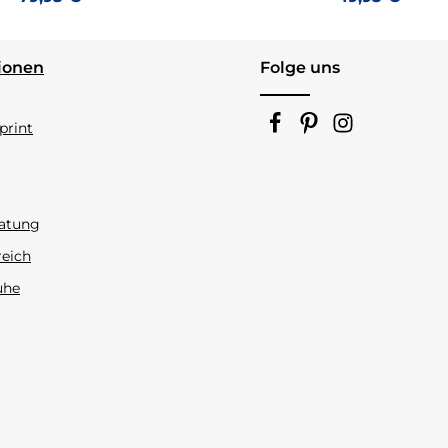
ionen
Folge uns
rint
atung
reich
uhe