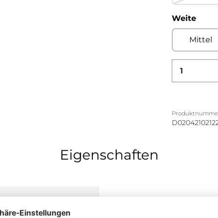
ausw
Weite
Mittel
Produkt
Produktnumme
D0204210212
Eigenschaften