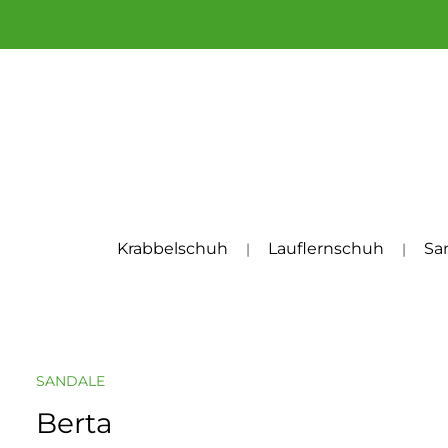
um Hauptinhalt springen
Zur Hauptnavigation springen
Krabbelschuh
Lauflernschuh
Sa
SANDALE
Berta