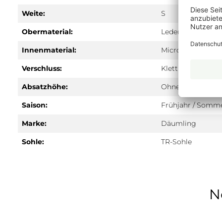
Weite:
S
Obermaterial:
Leder/Print
Innenmaterial:
Microfaser
Verschluss:
Klett
Absatzhöhe:
Ohne
Saison:
Frühjahr / Somm
Marke:
Däumling
Sohle:
TR-Sohle
N