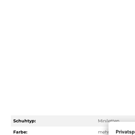
Schuhtyp:
Miniletten
Farbe:
mehrfarbig