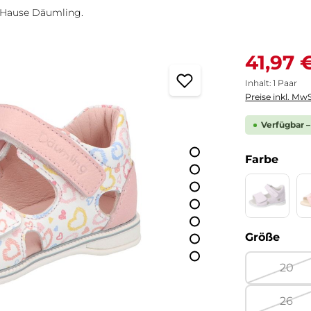
m Hause Däumling.
Verkaufspreis
41,97 
Inhalt:
1 Paar
Preise inkl. MwS
Verfügbar –
ausw
Farbe
Abstract 
(Diese Opti
ausw
Größe
20
(Dies
26
(Dies