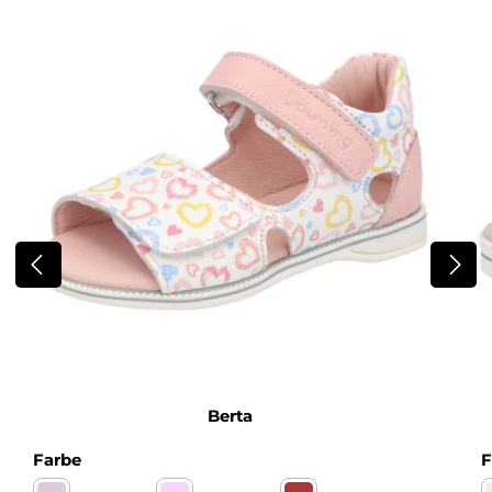
Berta
auswählen
Farbe
F