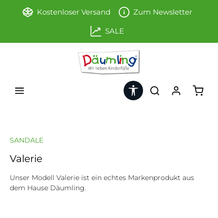
Zum Hauptinhalt springen
Kostenloser Versand
Zum Newsletter
SALE
Werkzeugleiste anzeigen
Ware
SANDALE
Valerie
Unser Modell Valerie ist ein echtes Markenprodukt aus
dem Hause Däumling.
Bildergalerie überspringen