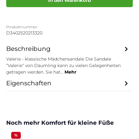
In den Warenkorb
Produktnummer:
D3402520213320
Beschreibung
Valerie - klassische Mädchensandale Die Sandale
“Valerie“ von Däumling kann zu vielen Gelegenheiten
getragen werden. Sie hat…
Mehr
Eigenschaften
Produktgalerie überspringen
Noch mehr Komfort für kleine Füße
%