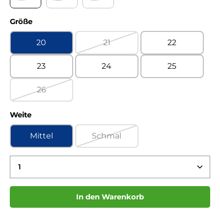
On Suede asphalt Kaltfutter
On Suede jeans Kaltfutter
On Suede military Kaltfutter
auswählen
Größe
20
21
22
(Diese Option ist zurzeit nicht ve
23
24
25
26
(Diese Option ist zurzeit nicht verfügbar.)
auswählen
Weite
Mittel
Schmal
(Diese Option ist zurzeit nicht ve
Produkt Anzahl: Gib den gewünschten Wert ein 
In den Warenkorb