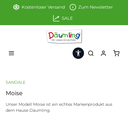
Zum Hauptinhalt springen
Kostenloser Versand
Zum Newsletter
SALE
Werkzeugleiste anzeigen
Ware
SANDALE
Moise
Unser Modell Moise ist ein echtes Markenprodukt aus
dem Hause Däumling.
Bildergalerie überspringen