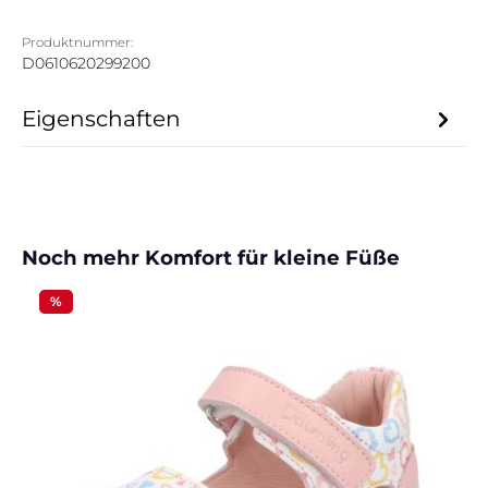
Produktnummer:
D0610620299200
Eigenschaften
Produktgalerie überspringen
Noch mehr Komfort für kleine Füße
%