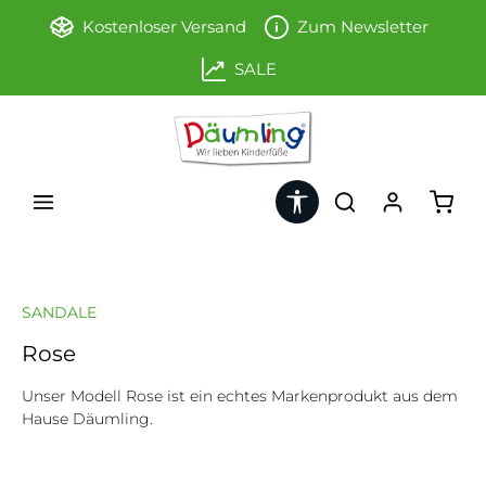
Zum Hauptinhalt springen
Kostenloser Versand
Zum Newsletter
SALE
Werkzeugleiste anzeigen
Ware
SANDALE
Rose
Unser Modell Rose ist ein echtes Markenprodukt aus dem
Hause Däumling.
Bildergalerie überspringen