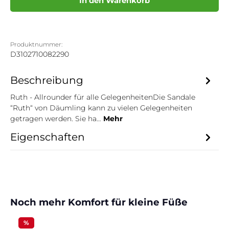
In den Warenkorb
Produktnummer:
D3102710082290
Beschreibung
Ruth - Allrounder für alle GelegenheitenDie Sandale
“Ruth“ von Däumling kann zu vielen Gelegenheiten
getragen werden. Sie ha…
Mehr
Eigenschaften
Produktgalerie überspringen
Noch mehr Komfort für kleine Füße
%