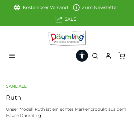
Zum Hauptinhalt springen
Kostenloser Versand
Zum Newsletter
SALE
Werkzeugleiste anzeigen
Ware
SANDALE
Ruth
Unser Modell Ruth ist ein echtes Markenprodukt aus dem
Hause Däumling.
Bildergalerie überspringen