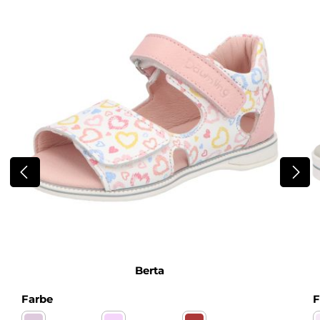
Berta
auswählen
Farbe
F