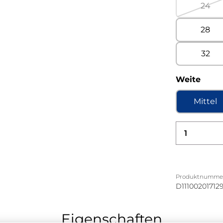
24
(Dies
28
32
ausw
Weite
Mittel
Produkt
Produktnumme
D11100201712
Eigenschaften