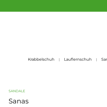
um Hauptinhalt springen
Zur Hauptnavigation springen
Krabbelschuh
Lauflernschuh
Sa
SANDALE
Sanas