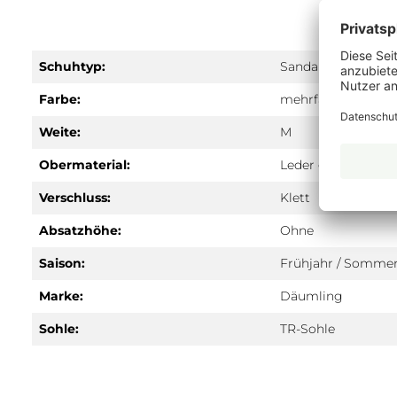
Schuhtyp:
Sandale
Farbe:
mehrfarbig
Weite:
M
Obermaterial:
Leder geprägt
Verschluss:
Klett
Absatzhöhe:
Ohne
Saison:
Frühjahr / Somme
Marke:
Däumling
Sohle:
TR-Sohle