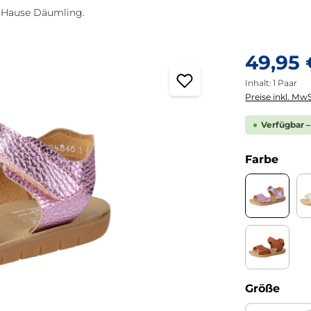
m Hause Däumling.
Regulärer Pre
49,95 
Inhalt:
1 Paar
Preise inkl. MwS
Verfügbar –
ausw
Farbe
Dollaro 
Nabuck s
ausw
Größe