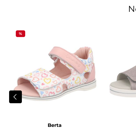
N
Produktgalerie überspringen
%
Berta