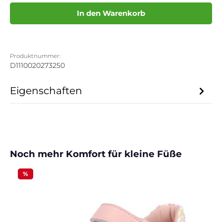
In den Warenkorb
Produktnummer:
D1110020273250
Eigenschaften
Produktgalerie überspringen
Noch mehr Komfort für kleine Füße
%