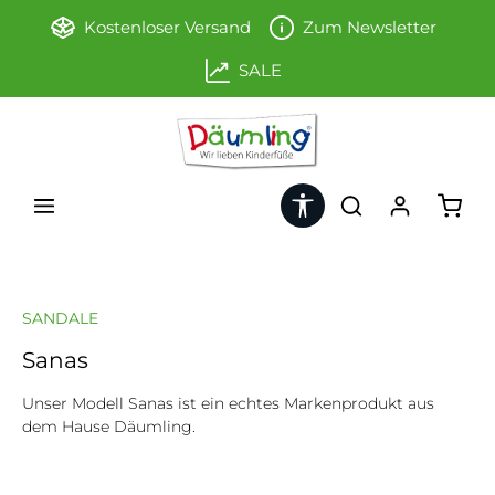
Zum Hauptinhalt springen
Kostenloser Versand
Zum Newsletter
SALE
Werkzeugleiste anzeigen
Ware
SANDALE
Sanas
Unser Modell Sanas ist ein echtes Markenprodukt aus
dem Hause Däumling.
Bildergalerie überspringen