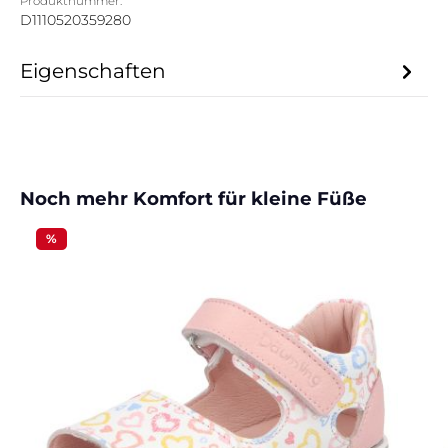
Produktnummer:
D1110520359280
Eigenschaften
Produktgalerie überspringen
Noch mehr Komfort für kleine Füße
%