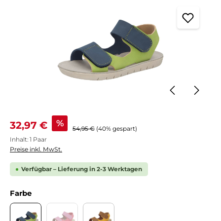
Verkaufspreis:
%
32,97 €
Regulärer Preis:
54,95 €
(40% gespart)
Inhalt:
1 Paar
Preise inkl. MwSt.
Verfügbar – Lieferung in 2-3 Werktagen
auswählen
Farbe