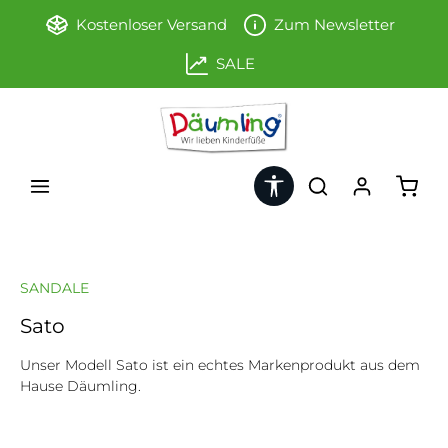
Zum Hauptinhalt springen
Kostenloser Versand
Zum Newsletter
SALE
Werkzeugleiste anzeigen
Ware
SANDALE
Sato
Unser Modell Sato ist ein echtes Markenprodukt aus dem
Hause Däumling.
Bildergalerie überspringen