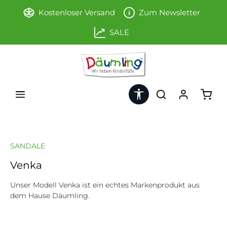
Zum Hauptinhalt springen
Kostenloser Versand
Zum Newsletter
SALE
Werkzeugleiste anzeigen
Ware
SANDALE
Venka
Unser Modell Venka ist ein echtes Markenprodukt aus
dem Hause Däumling.
Bildergalerie überspringen