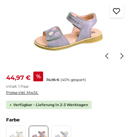
Verkaufspreis:
%
44,97 €
Regulärer Preis:
74,95 €
(40% gespart)
Inhalt:
1 Paar
Preise inkl. MwSt.
Verfügbar – Lieferung in 2-3 Werktagen
auswählen
Farbe