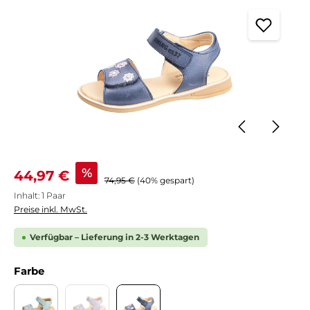
Verkaufspreis:
%
44,97 €
Regulärer Preis:
74,95 €
(40% gespart)
Inhalt:
1 Paar
Preise inkl. MwSt.
Verfügbar – Lieferung in 2-3 Werktagen
auswählen
Farbe