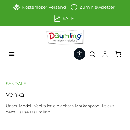
Zum Hauptinhalt springen
Kostenloser Versand
Zum Newsletter
SALE
Werkzeugleiste anzeigen
Ware
SANDALE
Venka
Unser Modell Venka ist ein echtes Markenprodukt aus
dem Hause Däumling.
Bildergalerie überspringen