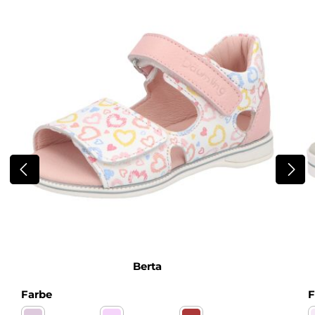
Berta
auswählen
Farbe
F