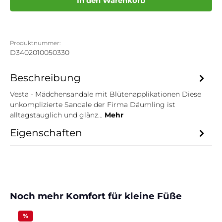
In den Warenkorb
Produktnummer:
D3402010050330
Beschreibung
Vesta - Mädchensandale mit Blütenapplikationen Diese
unkomplizierte Sandale der Firma Däumling ist
alltagstauglich und glänz…
Mehr
Eigenschaften
Produktgalerie überspringen
Noch mehr Komfort für kleine Füße
%