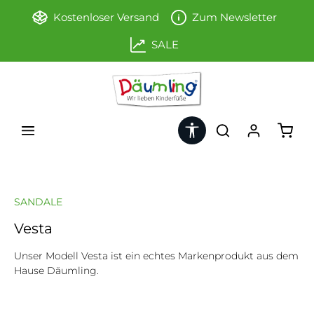
Zum Hauptinhalt springen
Kostenloser Versand
Zum Newsletter
SALE
Werkzeugleiste anzeigen
Ware
SANDALE
Vesta
Unser Modell Vesta ist ein echtes Markenprodukt aus dem
Hause Däumling.
Bildergalerie überspringen