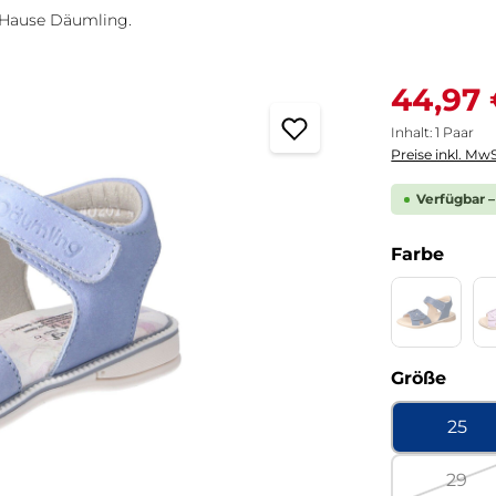
 Hause Däumling.
Verkaufspreis
44,97
Inhalt:
1 Paar
Preise inkl. MwS
Verfügbar –
ausw
Farbe
Cachemir
(Diese Opti
ausw
Größe
25
29
(Dies