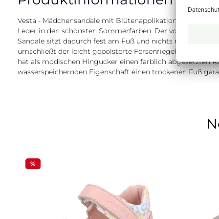
Vesta - Mädchensandale mit Blütenapplikationen Diese unk
Leder in den schönsten Sommerfarben. Der vordere, breite 
Sandale sitzt dadurch fest am Fuß und nichts reibt oder s
umschließt der leicht gepolsterte Fersenriegel den Fuß Ihr
hat als modischen Hingucker einen farblich abgesetzten R
wasserspeichernden Eigenschaft einen trockenen Fuß gara
N
Produktgalerie überspringen
%