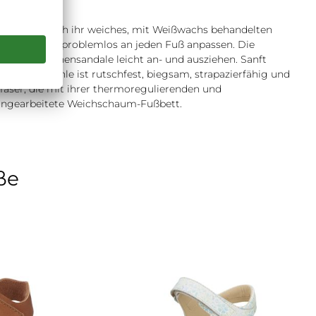
d glänzt durch ihr weiches, mit Weißwachs behandelten
n, lässt sich problemlos an jeden Fuß anpassen. Die
ich die Mädchensandale leicht an- und ausziehen. Sanft
 Die TR-Sohle ist rutschfest, biegsam, strapazierfähig und
faser, die mit ihrer thermoregulierenden und
eingearbeitete Weichschaum-Fußbett.
ße