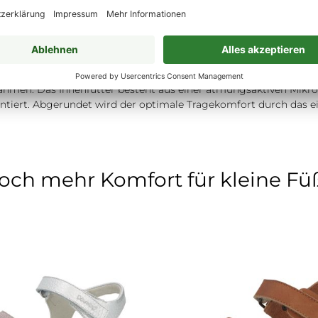
omplizierte Sandale der Firma Däumling ist alltagstauglich un
Klettverschluss, verziert mit zwei süßen, aufgenieteten Blümche
cheuert. Durch den oberen Klettverschluss mit Gegenzug, lässt s
es Kindes und trägt zum optimalen Tragekomfort der Sandale bei.
ahmen. Das Innenfutter besteht aus einer atmungsaktiven Mikro
ntiert. Abgerundet wird der optimale Tragekomfort durch das 
och mehr Komfort für kleine Fü