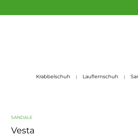
um Hauptinhalt springen
Zur Hauptnavigation springen
Krabbelschuh
Lauflernschuh
Sa
SANDALE
Vesta