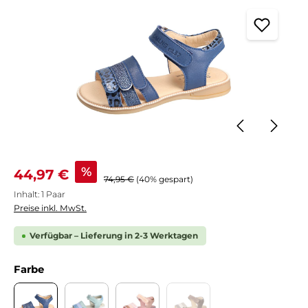
Verkaufspreis:
%
44,97 €
Regulärer Preis:
74,95 €
(40% gespart)
Inhalt:
1 Paar
Preise inkl. MwSt.
Verfügbar – Lieferung in 2-3 Werktagen
auswählen
Farbe