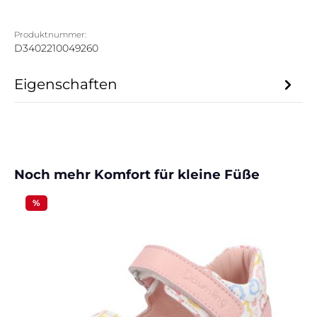
Produktnummer:
D3402210049260
Eigenschaften
Produktgalerie überspringen
Noch mehr Komfort für kleine Füße
%