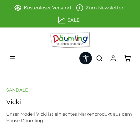
Zum Hauptinhalt springen
Kostenloser Versand
Zum Newsletter
SALE
Werkzeugleiste anzeigen
Ware
SANDALE
Vicki
Unser Modell Vicki ist ein echtes Markenprodukt aus dem
Hause Däumling.
Bildergalerie überspringen