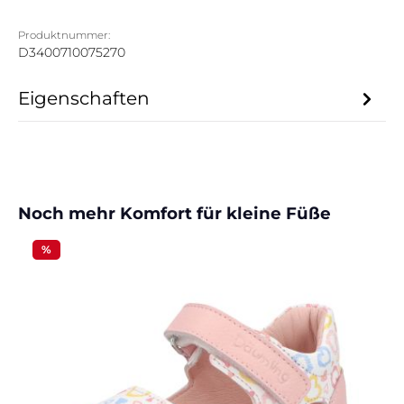
Produktnummer:
D3400710075270
Eigenschaften
Produktgalerie überspringen
Noch mehr Komfort für kleine Füße
%