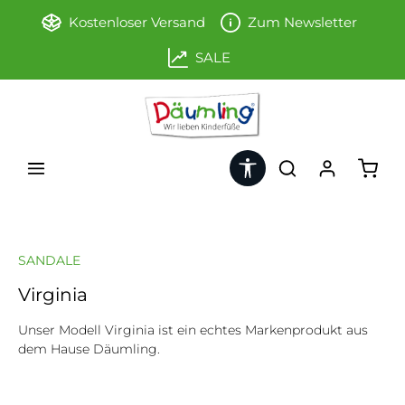
Zum Hauptinhalt springen
Kostenloser Versand
Zum Newsletter
SALE
Werkzeugleiste anzeigen
Ware
SANDALE
Virginia
Unser Modell Virginia ist ein echtes Markenprodukt aus
dem Hause Däumling.
Bildergalerie überspringen