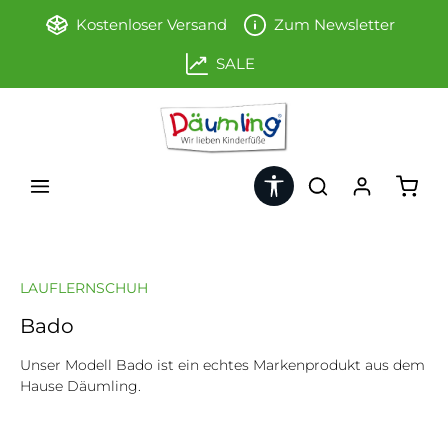
Zum Hauptinhalt springen
Kostenloser Versand
Zum Newsletter
SALE
Werkzeugleiste anzeigen
Ware
LAUFLERNSCHUH
Bado
Unser Modell Bado ist ein echtes Markenprodukt aus dem
Hause Däumling.
Bildergalerie überspringen