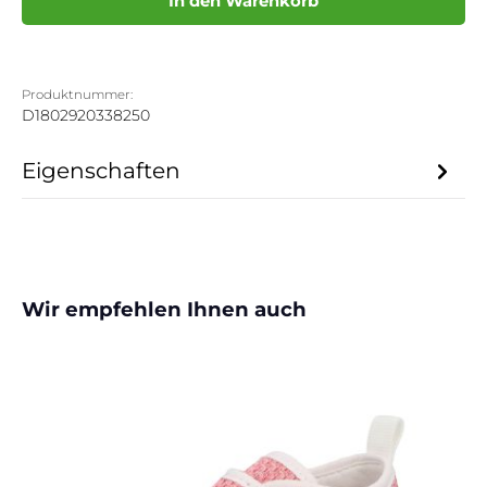
In den Warenkorb
Produktnummer:
D1802920338250
Eigenschaften
Produktgalerie überspringen
Wir empfehlen Ihnen auch