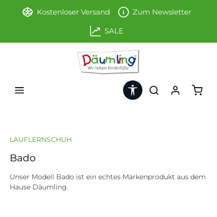
Zum Hauptinhalt springen
Kostenloser Versand
Zum Newsletter
SALE
Werkzeugleiste anzeigen
Ware
LAUFLERNSCHUH
Bado
Unser Modell Bado ist ein echtes Markenprodukt aus dem
Hause Däumling.
Bildergalerie überspringen