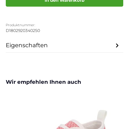
In den Warenkorb
Produktnummer:
D1802920340250
Eigenschaften
Produktgalerie überspringen
Wir empfehlen Ihnen auch