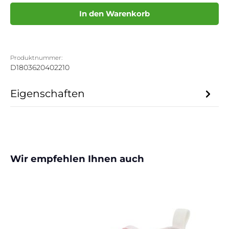
In den Warenkorb
Produktnummer:
D1803620402210
Eigenschaften
Produktgalerie überspringen
Wir empfehlen Ihnen auch