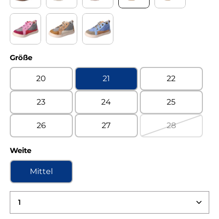
Montana tramonto Warmfutter
Turino acido Kaltfutter
Turino begonia Kaltfutter
Turino camello Kaltfutte
Turino lake Ka
Turino lavendel Kaltfutter
Turino nose Kaltfutter
Turino timo Kaltfutter
auswählen
Größe
20
21
22
23
24
25
26
27
28
(Diese Option 
auswählen
Weite
Mittel
Produkt Anzahl: Gib den gewünschten Wert ein 