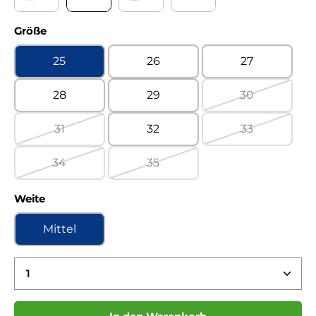
Celeste berry Kaltfutter
Celeste jeans Kaltfutter
Montana tartuffo Kaltfutter
Porto mint Kaltfutter
auswählen
Größe
25
26
27
28
29
30
(Diese Option 
31
32
33
(Diese Option ist zurzeit nicht verfügbar.)
(Diese Option 
34
35
(Diese Option ist zurzeit nicht verfügbar.)
(Diese Option ist zurzeit nicht ve
auswählen
Weite
Mittel
Produkt Anzahl: Gib den gewünschten Wert ein 