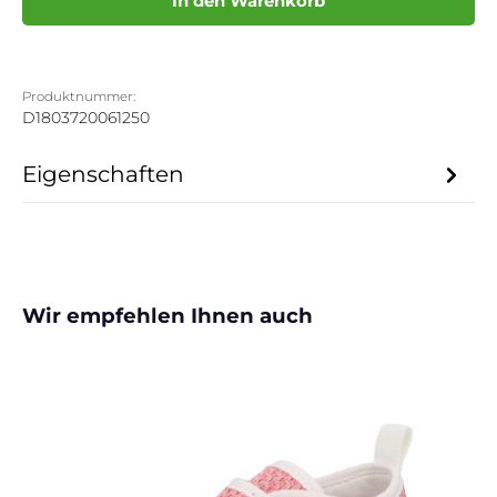
In den Warenkorb
Produktnummer:
D1803720061250
Eigenschaften
Produktgalerie überspringen
Wir empfehlen Ihnen auch