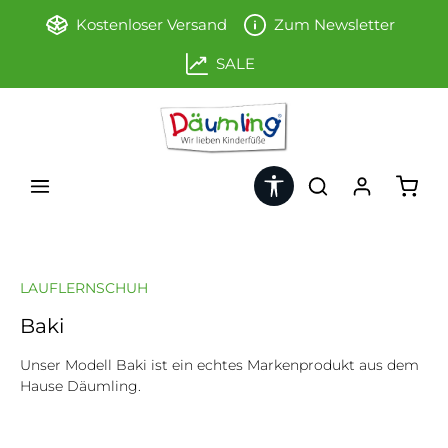
Zum Hauptinhalt springen
Kostenloser Versand
Zum Newsletter
SALE
Werkzeugleiste anzeigen
Ware
LAUFLERNSCHUH
Baki
Unser Modell Baki ist ein echtes Markenprodukt aus dem
Hause Däumling.
Bildergalerie überspringen