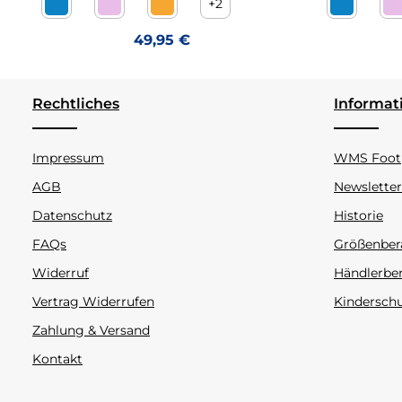
+
2
Crea aqua Futterlos
Crea confetto Futterlos
Crea orange Futterlos
Crea aqua
C
Regulärer Preis:
49,95 €
Rechtliches
Informat
Impressum
WMS Footp
AGB
Newsletter
Datenschutz
Historie
FAQs
Größenber
Widerruf
Händlerbe
Vertrag Widerrufen
Kindersch
Zahlung & Versand
Kontakt