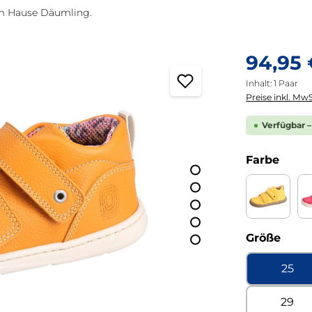
em Hause Däumling.
Regulärer Pre
94,95
Inhalt:
1 Paar
Preise inkl. MwS
Verfügbar –
ausw
Farbe
Bio Napp
ausw
Größe
25
29