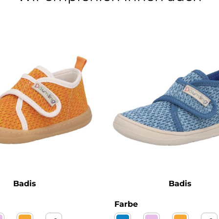
Badis
Badis
wählen
auswählen
Farbe