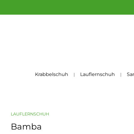
um Hauptinhalt springen
Zur Hauptnavigation springen
Krabbelschuh
Lauflernschuh
Sa
LAUFLERNSCHUH
Bamba