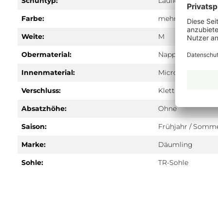
Schuhtyp:
Lauflernschuhe
Farbe:
mehrfarbig
Weite:
M
Obermaterial:
Nappa
Innenmaterial:
Microfaser
Verschluss:
Klett
Absatzhöhe:
Ohne
Saison:
Frühjahr / Somm
Marke:
Däumling
Sohle:
TR-Sohle