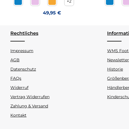
+
2
Crea aqua Futterlos
Crea confetto Futterlos
Crea orange Futterlos
Crea aqua
C
Regulärer Preis:
49,95 €
Rechtliches
Informat
Impressum
WMS Footp
AGB
Newsletter
Datenschutz
Historie
FAQs
Größenber
Widerruf
Händlerbe
Vertrag Widerrufen
Kindersch
Zahlung & Versand
Kontakt