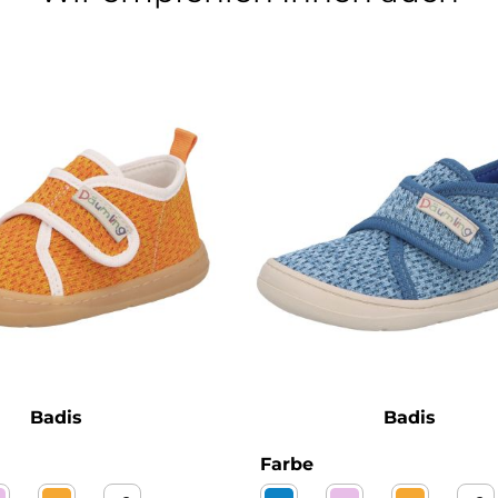
Badis
Badis
wählen
auswählen
Farbe