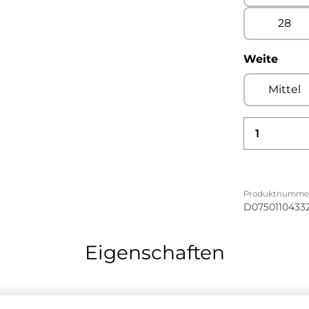
28
ausw
Weite
Mittel
Produkt
Produktnumme
D0750110433
Eigenschaften