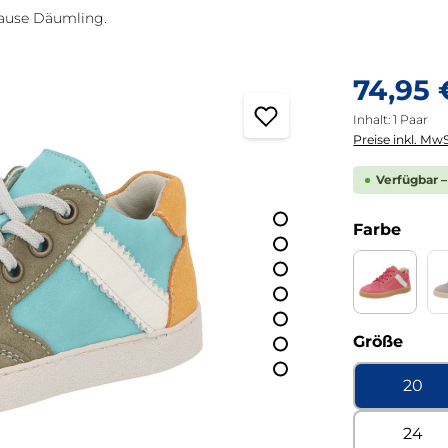
Hause Däumling.
Regulärer Pre
74,95 
Inhalt:
1 Paar
Preise inkl. MwS
Verfügbar –
ausw
Farbe
Alaska be
ausw
Größe
20
24