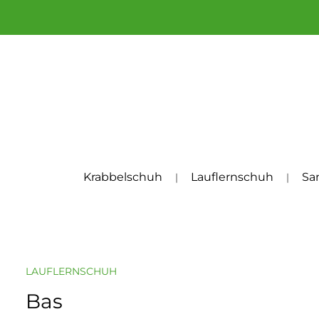
um Hauptinhalt springen
Zur Hauptnavigation springen
Krabbelschuh
Lauflernschuh
Sa
LAUFLERNSCHUH
Bas