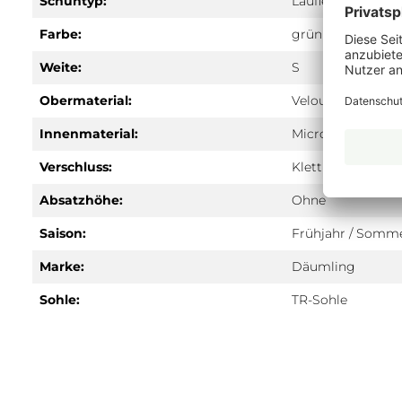
Schuhtyp:
Lauflernschuhe
Farbe:
grün
Weite:
S
Obermaterial:
Velours
Innenmaterial:
Microfaser
Verschluss:
Klett
Absatzhöhe:
Ohne
Saison:
Frühjahr / Somm
Marke:
Däumling
Sohle:
TR-Sohle