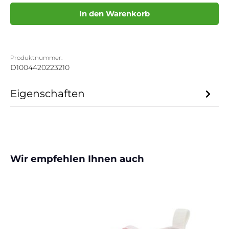
In den Warenkorb
Produktnummer:
D1004420223210
Eigenschaften
Produktgalerie überspringen
Wir empfehlen Ihnen auch