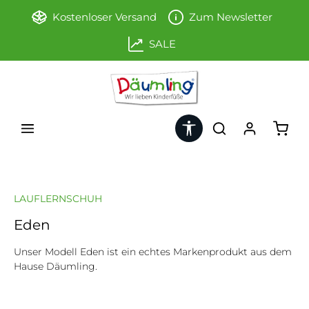
Zum Hauptinhalt springen
Kostenloser Versand
Zum Newsletter
SALE
Werkzeugleiste anzeigen
Ware
LAUFLERNSCHUH
Eden
Unser Modell Eden ist ein echtes Markenprodukt aus dem
Hause Däumling.
Bildergalerie überspringen