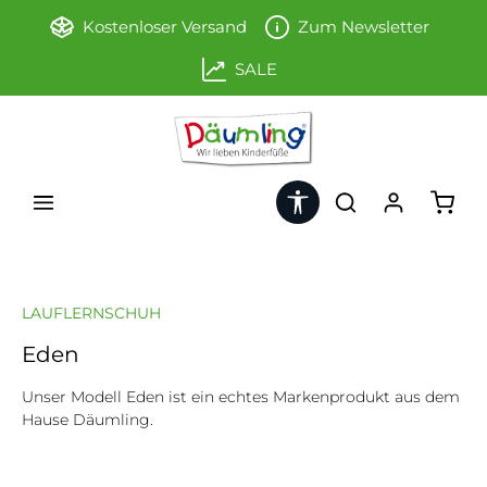
Zum Hauptinhalt springen
Kostenloser Versand
Zum Newsletter
SALE
Werkzeugleiste anzeigen
Ware
LAUFLERNSCHUH
Eden
Unser Modell Eden ist ein echtes Markenprodukt aus dem
Hause Däumling.
Bildergalerie überspringen