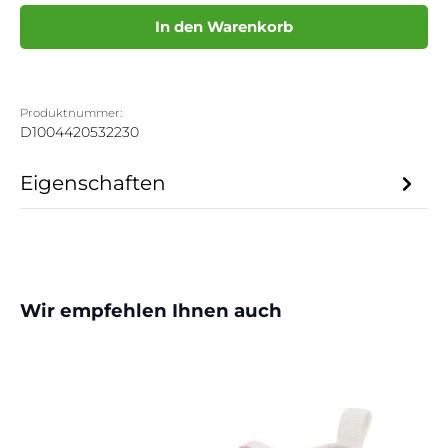
In den Warenkorb
Produktnummer:
D1004420532230
Eigenschaften
Produktgalerie überspringen
Wir empfehlen Ihnen auch