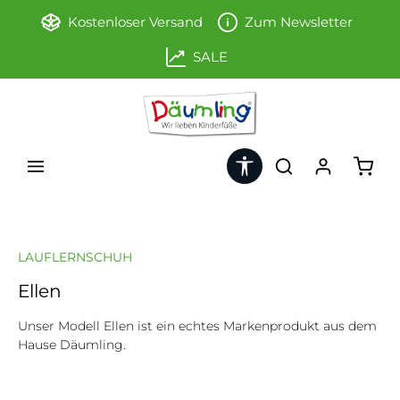
Zum Hauptinhalt springen
Kostenloser Versand
Zum Newsletter
SALE
Werkzeugleiste anzeigen
Ware
LAUFLERNSCHUH
Ellen
Unser Modell Ellen ist ein echtes Markenprodukt aus dem
Hause Däumling.
Bildergalerie überspringen