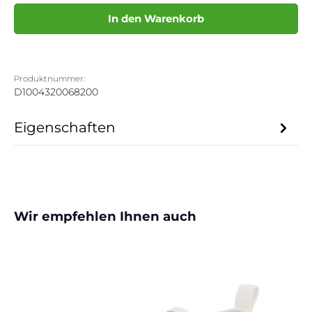
In den Warenkorb
Produktnummer:
D1004320068200
Eigenschaften
Produktgalerie überspringen
Wir empfehlen Ihnen auch