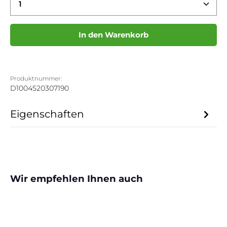
In den Warenkorb
Produktnummer:
D1004520307190
Eigenschaften
Produktgalerie überspringen
Wir empfehlen Ihnen auch