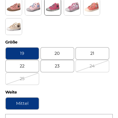
Celeste berry Kaltfutter
Odissea confetto Kaltfutter
Onyx ciclamino Kaltfutter
Regensy begonia Kaltfut
Sporty HP apri
Volley gold Kaltfutter
auswählen
Größe
19
20
21
22
23
24
(Diese Option 
25
(Diese Option ist zurzeit nicht verfügbar.)
auswählen
Weite
Mittel
Produkt Anzahl: Gib den gewünschten Wert ein 