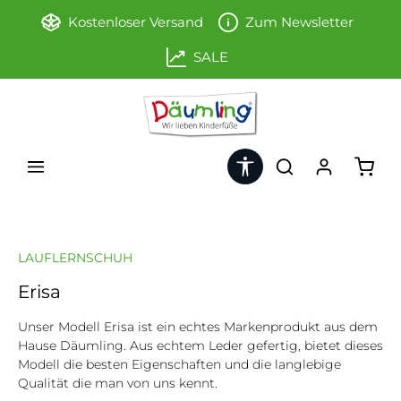
Zum Hauptinhalt springen
Kostenloser Versand
Zum Newsletter
SALE
Werkzeugleiste anzeigen
Ware
LAUFLERNSCHUH
Erisa
Unser Modell Erisa ist ein echtes Markenprodukt aus dem
Hause Däumling. Aus echtem Leder gefertig, bietet dieses
Modell die besten Eigenschaften und die langlebige
Qualität die man von uns kennt.