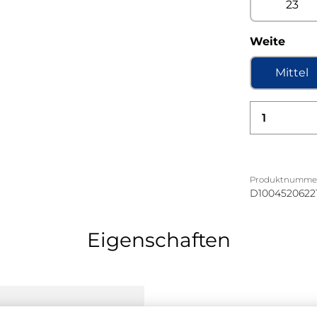
23
ausw
Weite
Mittel
Produkt
Produktnumme
D1004520622
Eigenschaften