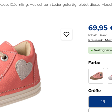
ause Däumling. Aus echtem Leder gefertig, bietet dieses Modell
Regulärer Pre
69,95 
Inhalt:
1 Paar
Preise inkl. MwS
Verfügbar –
ausw
Farbe
Celeste b
ausw
Größe
19