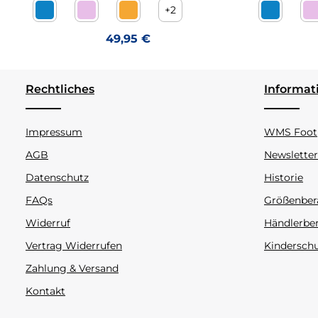
+
2
Crea aqua Futterlos
Crea confetto Futterlos
Crea orange Futterlos
Crea aqua
C
Regulärer Preis:
49,95 €
Rechtliches
Informat
Impressum
WMS Footp
AGB
Newsletter
Datenschutz
Historie
FAQs
Größenber
Widerruf
Händlerbe
Vertrag Widerrufen
Kindersch
Zahlung & Versand
Kontakt