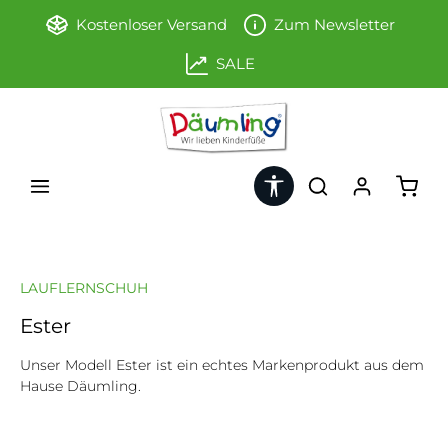
Zum Hauptinhalt springen
Kostenloser Versand
Zum Newsletter
SALE
Werkzeugleiste anzeigen
Ware
LAUFLERNSCHUH
Ester
Unser Modell Ester ist ein echtes Markenprodukt aus dem
Hause Däumling.
Bildergalerie überspringen