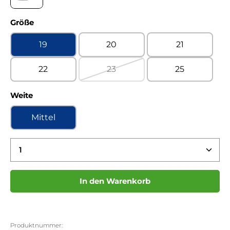
Fortuna caribe Kaltfutter
auswählen
Größe
19
20
21
22
23
25
(Diese Option ist zurzeit nicht ve
auswählen
Weite
Mittel
Produkt Anzahl: Gib den gewünschten Wert ein 
In den Warenkorb
Produktnummer: