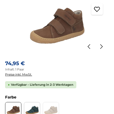
Regulärer Preis:
74,95 €
Inhalt:
1 Paar
Preise inkl. MwSt.
Verfügbar – Lieferung in 2-3 Werktagen
auswählen
Farbe