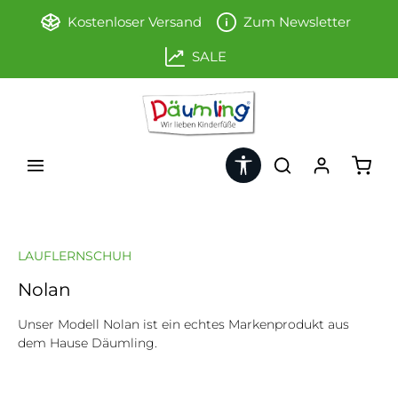
Zum Hauptinhalt springen
Kostenloser Versand
Zum Newsletter
SALE
Werkzeugleiste anzeigen
Ware
LAUFLERNSCHUH
Nolan
Unser Modell Nolan ist ein echtes Markenprodukt aus
dem Hause Däumling.
Bildergalerie überspringen