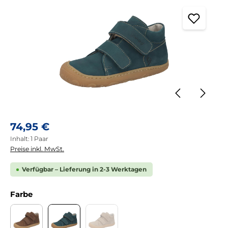
Regulärer Preis:
74,95 €
Inhalt:
1 Paar
Preise inkl. MwSt.
Verfügbar – Lieferung in 2-3 Werktagen
auswählen
Farbe