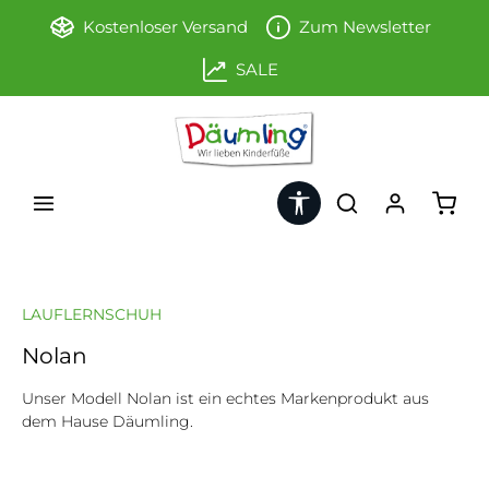
Zum Hauptinhalt springen
Kostenloser Versand
Zum Newsletter
SALE
Werkzeugleiste anzeigen
Ware
LAUFLERNSCHUH
Nolan
Unser Modell Nolan ist ein echtes Markenprodukt aus
dem Hause Däumling.
Bildergalerie überspringen