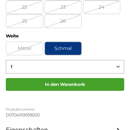
22
23
24
(Diese Option ist zurzeit nicht verfügbar.)
(Diese Option ist zurzeit nicht ve
(Diese Option 
25
26
(Diese Option ist zurzeit nicht verfügbar.)
(Diese Option ist zurzeit nicht ve
auswählen
Weite
Mittel
Schmal
(Diese Option ist zurzeit nicht verfügbar.)
Produkt Anzahl: Gib den gewünschten Wert ein 
In den Warenkorb
Produktnummer:
D0704110059200
Eigenschaften