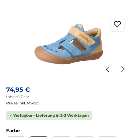
Bildergalerie überspringen
Regulärer Preis:
74,95 €
Inhalt:
1 Paar
Preise inkl. MwSt.
Verfügbar – Lieferung in 2-3 Werktagen
auswählen
Farbe