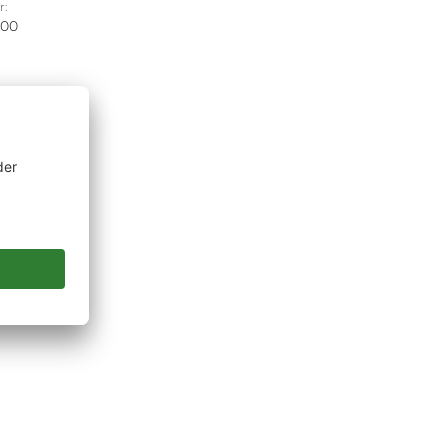
r:
200