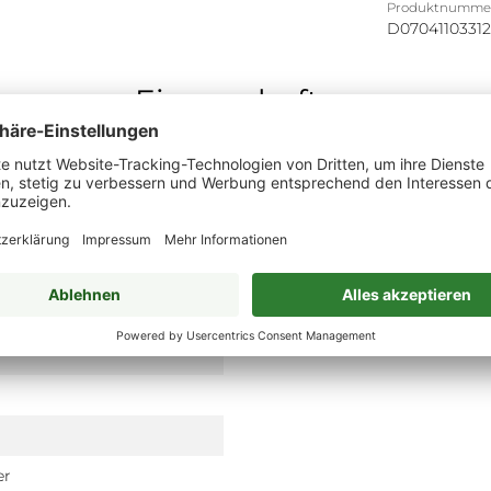
Produktnumme
D0704110331
Eigenschaften
er