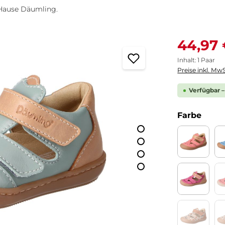
 Hause Däumling.
Verkaufspreis
44,97
Inhalt:
1 Paar
Preise inkl. MwS
Verfügbar –
ausw
Farbe
Celeste b
Chalk ci