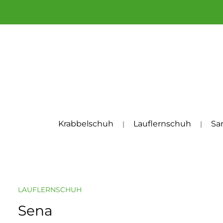
um Hauptinhalt springen
Zur Hauptnavigation springen
Krabbelschuh
Lauflernschuh
Sa
LAUFLERNSCHUH
Sena