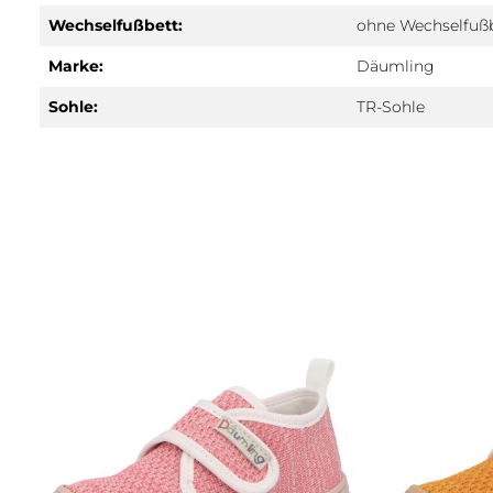
Wechselfußbett:
ohne Wechselfuß
Marke:
Däumling
Sohle:
TR-Sohle
Produktgalerie überspringen