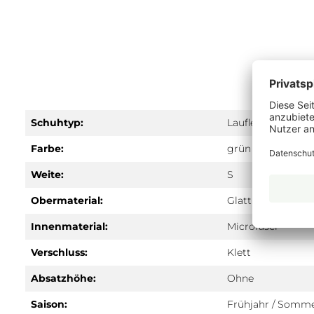
Schuhtyp:
Lauflernschuhe
Farbe:
grün
Weite:
S
Obermaterial:
Glattleder
Innenmaterial:
Microfaser
Verschluss:
Klett
Absatzhöhe:
Ohne
Saison:
Frühjahr / Somm