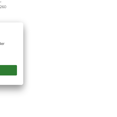
r:
260