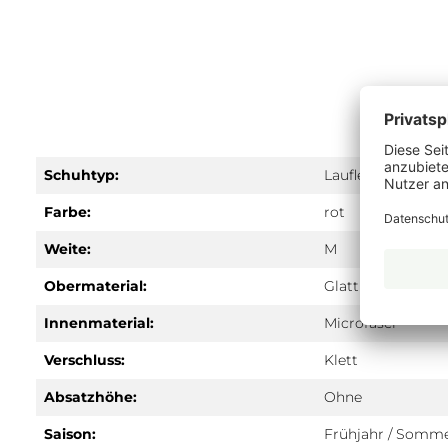
Schuhtyp:
Lauflernschuhe
Farbe:
rot
Weite:
M
Obermaterial:
Glattleder
Innenmaterial:
Microfaser
Verschluss:
Klett
Absatzhöhe:
Ohne
Saison:
Frühjahr / Somm