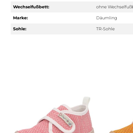
Wechselfußbett:
ohne Wechselfuß
Marke:
Däumling
Sohle:
TR-Sohle
Produktgalerie überspringen