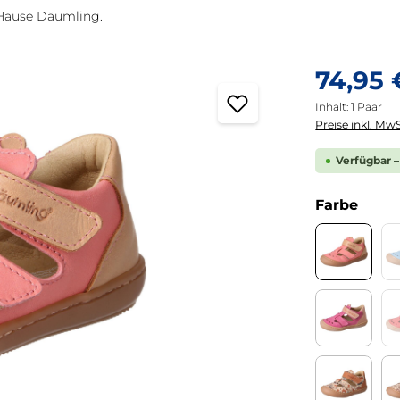
 Hause Däumling.
Regulärer Pre
74,95 
Inhalt:
1 Paar
Preise inkl. MwS
Verfügbar –
ausw
Farbe
Celeste b
Chalk ci