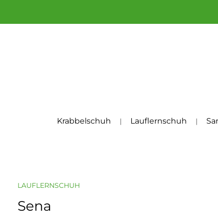
um Hauptinhalt springen
Zur Hauptnavigation springen
Krabbelschuh
Lauflernschuh
Sa
LAUFLERNSCHUH
Sena