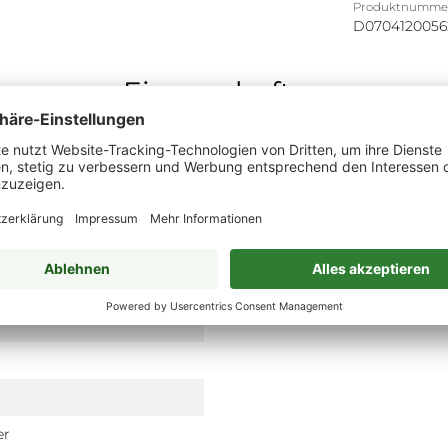
Produktnumme
D0704120056
Eigenschaften
er