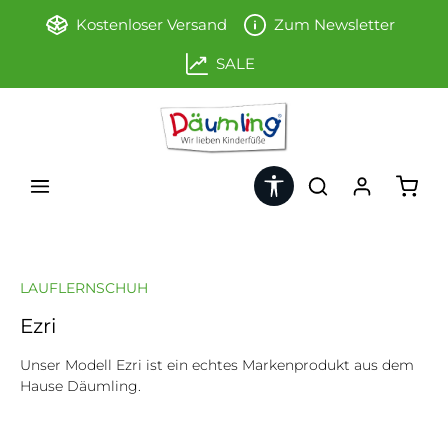
Zum Hauptinhalt springen
Kostenloser Versand
Zum Newsletter
SALE
Werkzeugleiste anzeigen
Ware
LAUFLERNSCHUH
Ezri
Unser Modell Ezri ist ein echtes Markenprodukt aus dem
Hause Däumling.
Bildergalerie überspringen