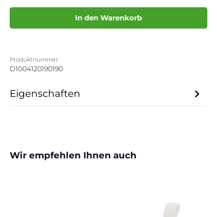
In den Warenkorb
Produktnummer:
D1004120190190
Eigenschaften
Produktgalerie überspringen
Wir empfehlen Ihnen auch