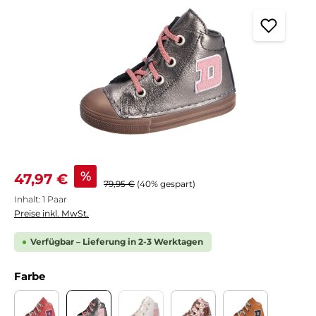
Verkaufspreis:
%
47,97 €
Regulärer Preis:
79,95 €
(40% gespart)
Inhalt:
1 Paar
Preise inkl. MwSt.
Verfügbar – Lieferung in 2-3 Werktagen
auswählen
Farbe