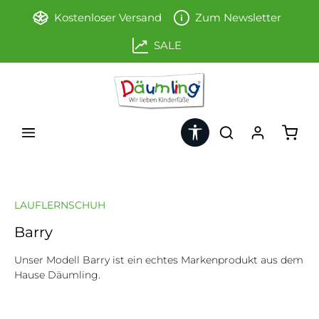
Zum Hauptinhalt springen
Kostenloser Versand
Zum Newsletter
SALE
Werkzeugleiste anzeigen
Ware
LAUFLERNSCHUH
Barry
Unser Modell Barry ist ein echtes Markenprodukt aus dem
Hause Däumling.
Bildergalerie überspringen