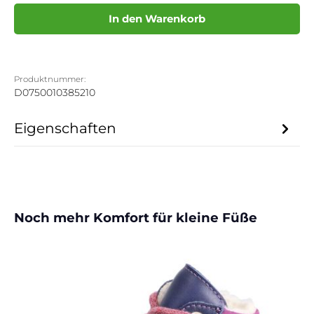
In den Warenkorb
Produktnummer:
D0750010385210
Eigenschaften
Produktgalerie überspringen
Noch mehr Komfort für kleine Füße